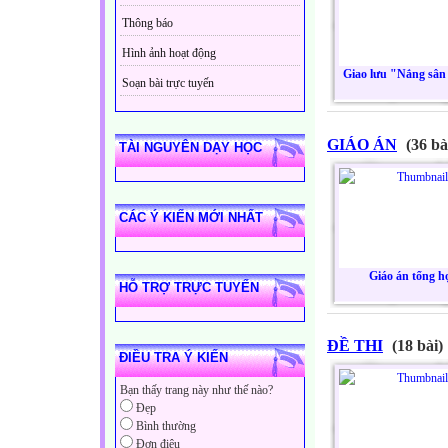
Thông báo
Hình ảnh hoạt động
Giao lưu "Nắng sân
Soạn bài trực tuyến
GIÁO ÁN
(36 bà
TÀI NGUYÊN DẠY HỌC
CÁC Ý KIẾN MỚI NHẤT
Giáo án tổng h
HỖ TRỢ TRỰC TUYẾN
ĐỀ THI
(18 bài)
ĐIỀU TRA Ý KIẾN
Bạn thấy trang này như thế nào?
Đẹp
Bình thường
Đơn điệu