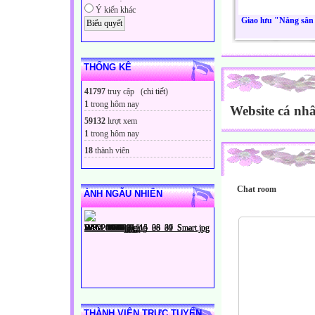
Ý kiến khác
Giao lưu "Nắng sân
THỐNG KÊ
41797
truy cập (
chi tiết
)
1
trong hôm nay
Website cá nhâ
59132
lượt xem
1
trong hôm nay
18
thành viên
Chat room
ẢNH NGẪU NHIÊN
THÀNH VIÊN TRỰC TUYẾN