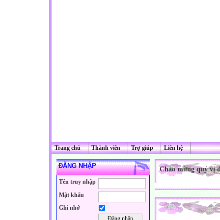
Trang chủ
Thành viên
Trợ giúp
Liên hệ
ĐĂNG NHẬP
Chào mừng quý vị đế
Tên truy nhập
Mật khẩu
Ghi nhớ