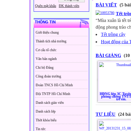
BÀI VIẾT
(5 bài
Quên mật khẩu
ĐK thành viên
Tết trồ
“Mùa xuân là tết t
THÔNG TIN
động phong trào ch
Giới thiệu chung
Tết trồng cây
Thành tích nhà trường
Hoạt động của 
Cơ cấu tổ chức
BÀI GIẢNG
(10 
Văn bản ngành
Chi bộ Đảng
Công đoàn trường
Đoàn TNCS Hồ Chí Minh
HĐNG lớp 3C Tuyên
Đội TNTP Hồ Chí Minh
phòng chống TNTT, 
trẻ em.
Danh sách giáo viên
Danh sách lớp
TƯ LIỆU
(24 bà
Thời khóa biểu
Tin tức